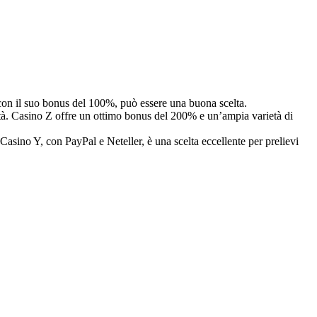
con il suo bonus del 100%, può essere una buona scelta.
ità. Casino Z offre un ottimo bonus del 200% e un’ampia varietà di
 Casino Y, con PayPal e Neteller, è una scelta eccellente per prelievi