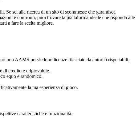
. Se sei alla ricerca di un sito di scommesse che garantisca
zioni e confronti, puoi trovare la piattaforma ideale che risponda alle
ti a fare la scelta migliore.
o non AAMS possiedono licenze rilasciate da autorità rispettabili,
e di credito e criptovalute.
ioco equo e randomico.
ificativamente la tua esperienza di gioco.
ispettive caratteristiche e funzionalità.