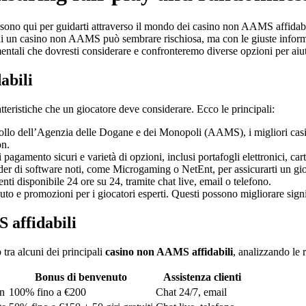
sono qui per guidarti attraverso il mondo dei casino non AAMS affidabili
 di un casino non AAMS può sembrare rischiosa, ma con le giuste informa
entali che dovresti considerare e confronteremo diverse opzioni per aiutar
abili
atteristiche che un giocatore deve considerare. Ecco le principali:
ollo dell’Agenzia delle Dogane e dei Monopoli (AAMS), i migliori casin
n.
agamento sicuri e varietà di opzioni, inclusi portafogli elettronici, cart
der di software noti, come Microgaming o NetEnt, per assicurarti un g
ti disponibile 24 ore su 24, tramite chat live, email o telefono.
uto e promozioni per i giocatori esperti. Questi possono migliorare sign
 affidabili
tra alcuni dei principali
casino non AAMS affidabili
, analizzando le r
Bonus di benvenuto
Assistenza clienti
in
100% fino a €200
Chat 24/7, email