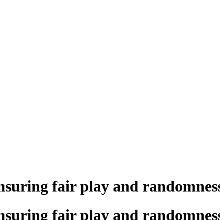
nsuring fair play and randomnes
nsuring fair play and randomnes