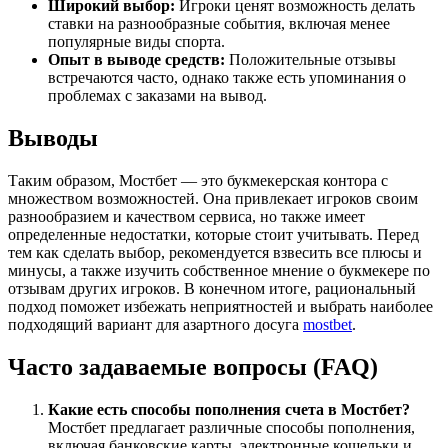
Широкий выбор:
Игроки ценят возможность делать
ставки на разнообразные события, включая менее
популярные виды спорта.
Опыт в выводе средств:
Положительные отзывы
встречаются часто, однако также есть упоминания о
проблемах с заказами на вывод.
Выводы
Таким образом, Мостбет — это букмекерская контора с
множеством возможностей. Она привлекает игроков своим
разнообразием и качеством сервиса, но также имеет
определенные недостатки, которые стоит учитывать. Перед
тем как сделать выбор, рекомендуется взвесить все плюсы и
минусы, а также изучить собственное мнение о букмекере по
отзывам других игроков. В конечном итоге, рациональный
подход поможет избежать неприятностей и выбрать наиболее
подходящий вариант для азартного досуга
mostbet
.
Часто задаваемые вопросы (FAQ)
Какие есть способы пополнения счета в Мостбет?
Мостбет предлагает различные способы пополнения,
включая банковские карты, электронные кошельки и