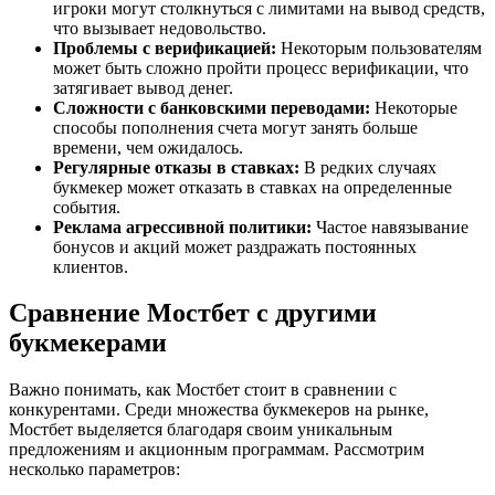
игроки могут столкнуться с лимитами на вывод средств,
что вызывает недовольство.
Проблемы с верификацией:
Некоторым пользователям
может быть сложно пройти процесс верификации, что
затягивает вывод денег.
Сложности с банковскими переводами:
Некоторые
способы пополнения счета могут занять больше
времени, чем ожидалось.
Регулярные отказы в ставках:
В редких случаях
букмекер может отказать в ставках на определенные
события.
Реклама агрессивной политики:
Частое навязывание
бонусов и акций может раздражать постоянных
клиентов.
Сравнение Мостбет с другими
букмекерами
Важно понимать, как Мостбет стоит в сравнении с
конкурентами. Среди множества букмекеров на рынке,
Мостбет выделяется благодаря своим уникальным
предложениям и акционным программам. Рассмотрим
несколько параметров: