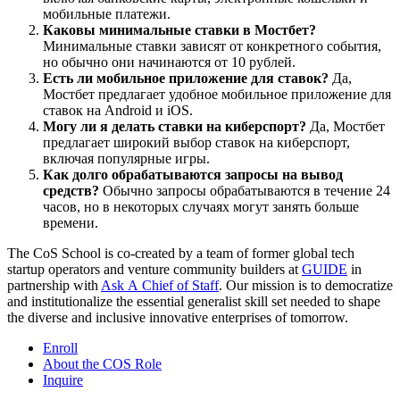
мобильные платежи.
Каковы минимальные ставки в Мостбет?
Минимальные ставки зависят от конкретного события,
но обычно они начинаются от 10 рублей.
Есть ли мобильное приложение для ставок?
Да,
Мостбет предлагает удобное мобильное приложение для
ставок на Android и iOS.
Могу ли я делать ставки на киберспорт?
Да, Мостбет
предлагает широкий выбор ставок на киберспорт,
включая популярные игры.
Как долго обрабатываются запросы на вывод
средств?
Обычно запросы обрабатываются в течение 24
часов, но в некоторых случаях могут занять больше
времени.
The CoS School is co-created by a team of former global tech
startup operators and venture community builders at
GUIDE
in
partnership with
Ask A Chief of Staff
. Our mission is to democratize
and institutionalize the essential generalist skill set needed to shape
the diverse and inclusive innovative enterprises of tomorrow.
Enroll
About the COS Role
Inquire