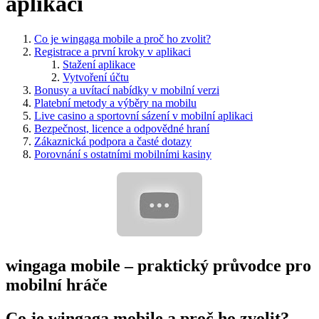
aplikaci
Co je wingaga mobile a proč ho zvolit?
Registrace a první kroky v aplikaci
Stažení aplikace
Vytvoření účtu
Bonusy a uvítací nabídky v mobilní verzi
Platební metody a výběry na mobilu
Live casino a sportovní sázení v mobilní aplikaci
Bezpečnost, licence a odpovědné hraní
Zákaznická podpora a časté dotazy
Porovnání s ostatními mobilními kasiny
wingaga mobile – praktický průvodce pro
mobilní hráče
Co je wingaga mobile a proč ho zvolit?