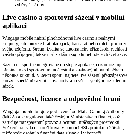
výběry 1–2 dny.
Live casino a sportovní sázení v mobilní
aplikaci
Wingaga mobile nabízí plnohodnotné live casino s reálnými
krupiéry, kde můžete hrát blackjack, baccarat nebo ruletu přímo ze
svého telefonu. Stream kvalita se automaticky přizpůsobí rychlosti
vašeho připojení, takže i při slabším signálu nebudete ztrácet akce.
Sázení na sport je integrované do stejné aplikace, což umožňuje
přepínat mezi sportovními událostmi a kasinovými hrami během
několika kliknutí. V sekci sportu najdete live sázení, předzápasové
kurzy i speciální sázení na e‑sports, a to vše s rychlým rozbalením
sázek.
Bezpečnost, licence a odpovědné hraní
Wingaga mobile funguje pod licencí od Malta Gaming Authority
(MGA) a je regulován také českým Ministerstvem financí, což
zaručuje transparentní provoz a ochranu hráčských prostředků.
Veškeré transakce jsou šifrovány pomocí SSL protokolu 256‑bit,
takže vaše osobní a finanční data zůstávají v bezpečí.