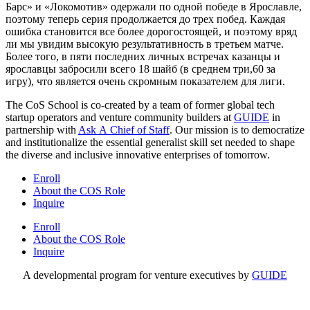
Барс» и «Локомотив» одержали по одной победе в Ярославле,
поэтому теперь серия продолжается до трех побед. Каждая
ошибка становится все более дорогостоящей, и поэтому вряд
ли мы увидим высокую результативность в третьем матче.
Более того, в пяти последних личных встречах казанцы и
ярославцы забросили всего 18 шайб (в среднем три,60 за
игру), что является очень скромным показателем для лиги.
The CoS School is co-created by a team of former global tech
startup operators and venture community builders at
GUIDE
in
partnership with
Ask A Chief of Staff
. Our mission is to democratize
and institutionalize the essential generalist skill set needed to shape
the diverse and inclusive innovative enterprises of tomorrow.
Enroll
About the COS Role
Inquire
Enroll
About the COS Role
Inquire
A developmental program for venture executives by
GUIDE