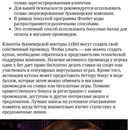
только зарегистрированным клиентам.
Для вашей безопасности рекомендуется использовать
только лицензированные букмекерские компании.
В рамках бонусной программы Фонбет коды
распространяются различными способами.
Это отличный способ использовать бонусные баллы для
оплаты в магазине промокодов.
Клиенты букмекерской конторы 1xBet могут создать свой
собственный промокод. Чтобы узнать — как можно создать
купон, необходимо обратиться к представителям технической
поддержки компании. Наличие активного промокода у игрока
один x бет дает право бесплатно делать ставки на спорт или
участвовать в популярных виртуальных играх. Кроме того,
активация купона может предоставить беттеру бонус в виде
баллов, которые затем можно обменять в магазине
промокодов на ставки или бесплатные игры. Помимо
приветственного бонуса за регистрацию с нашим
промокодом, доступны и другие интересные акции и
предложения. Лучшие шансы на успешное отыгрывание
появятся, когда беттор внимательно изучит статистику и
предложенные линии.