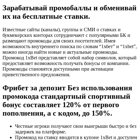
Зарабатывай промобаллы и обменивай
их на бесплатные ставки.
Известные сайты (каналы), группы и СМИ о ставках и
букмекерских конторах сотрудничают с популярными БК и
размещают промокоды для своих посетителей. Имея
возможность внутреннего поиска по словам “1хбет” и “1xbet”,
можно иногда найти новые и актуальные промокоды.
Промокод 1xBet представляет собой набор символов, который
предоставляет возможность получать бонусы от компании.
Промокоды становятся доступными при активации
приветственного предложения.
Фрибет за депозит Без использования
промокода стандартный спортивный
бонус составляет 120% от первого
пополнения, а с кодом, до 150%.
Честные игроки получают свои выигрыши быстро и без
задержек на платформе.
Промокод на ставку вводится в купоне 1xBet и доступен