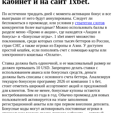
кабинет и на сайт 1xbet.
По истечении тридцать дней с момента активации бонус и все
выигрыши от него будут аннулированы. Следует ли
беспокоиться о промокоде, или условия у
стратегии слотов
конкурентов более выгодные? Можно использовать баллы в
разделе меню «Промо и акции», где находятся «Акции и
бонусы» и «Бонусные игры». 1 xbet имеет множество
поклонников, среди которых сотни тысяч беттеров из России,
стран СНГ, а также игроки из Европы и Азии.
У доступен
простой кешбек, если пополнять счет с помощью карты или
электронного кошелька «Оплати».
Ставка должна быть одиночной, и ее максимальный размер не
должен превышать 10 USD. Запрещено делать ставки с
использованием аванса или бонусных средств, деньги
должны быть списаны с основного счета беттера. Анализируя
текущую бонусную программу 2026 от компании 1 х бет,
стоит отметить широкий ассортимент акций и предложений
для клиентов. Тем не менее, бонусные купоны остаются
востребованными из года в год. Обычно промокод для новых
пользователей активируется на этапе заполнения
регистрационной анкеты или при первом внесении депозита.
Бонусные коды могут активировать постоянные игроки в