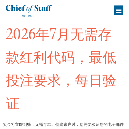
2026年7月无需存
款红利代码，最低
投注要求，每日验
证
奖金将立即到账，无需存款。创建账户时，您需要验证您的电子邮件