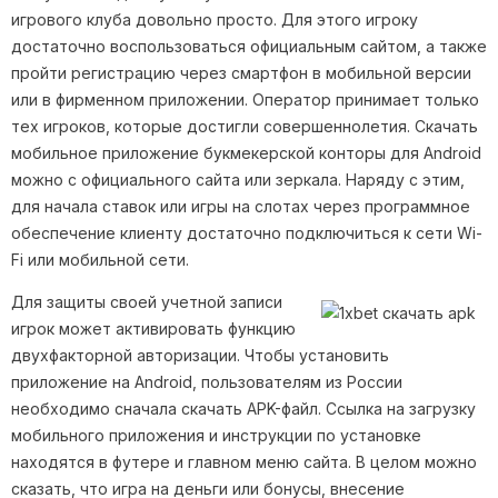
игрового клуба довольно просто. Для этого игроку
достаточно воспользоваться официальным сайтом, а также
пройти регистрацию через смартфон в мобильной версии
или в фирменном приложении. Оператор принимает только
тех игроков, которые достигли совершеннолетия. Скачать
мобильное приложение букмекерской конторы для Android
можно с официального сайта или зеркала. Наряду с этим,
для начала ставок или игры на слотах через программное
обеспечение клиенту достаточно подключиться к сети Wi-
Fi или мобильной сети.
Для защиты своей учетной записи
игрок может активировать функцию
двухфакторной авторизации. Чтобы установить
приложение на Android, пользователям из России
необходимо сначала скачать APK-файл. Ссылка на загрузку
мобильного приложения и инструкции по установке
находятся в футере и главном меню сайта. В целом можно
сказать, что игра на деньги или бонусы, внесение