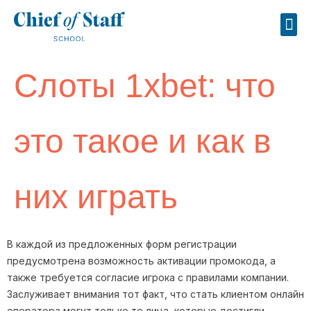
ABOUT THE
Слоты 1xbet: что
это такое и как в
них играть
В каждой из предложенных форм регистрации
предусмотрена возможность активации промокода, а
также требуется согласие игрока с правилами компании.
Заслуживает внимания тот факт, что стать клиентом онлайн
оператора могут только те лица, которые достигли