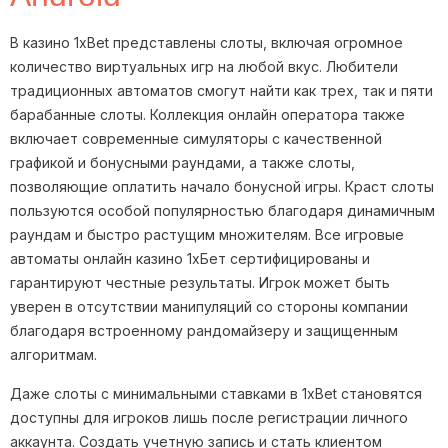
В казино 1xBet представлены слоты, включая огромное
количество виртуальных игр на любой вкус. Любители
традиционных автоматов смогут найти как трех, так и пяти
барабанные слоты. Коллекция онлайн оператора также
включает современные симуляторы с качественной
графикой и бонусными раундами, а также слоты,
позволяющие оплатить начало бонусной игры. Краст слоты
пользуются особой популярностью благодаря динамичным
раундам и быстро растущим множителям. Все игровые
автоматы онлайн казино 1хБет сертифицированы и
гарантируют честные результаты. Игрок может быть
уверен в отсутствии манипуляций со стороны компании
благодаря встроенному рандомайзеру и защищенным
алгоритмам.
Даже слоты с минимальными ставками в 1xBet становятся
доступны для игроков лишь после регистрации личного
аккаунта. Создать учетную запись и стать клиентом