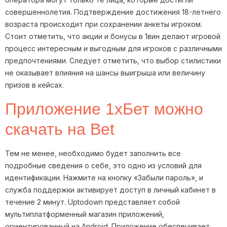
совершеннолетия. Подтверждение достижения 18-летнего
возраста происходит при сохранении анкеты игроком.
Стоит отметить, что акции и бонусы в 1вин делают игровой
процесс интересным и выгодным для игроков с различными
предпочтениями.
Следует отметить, что выбор стилистики
не оказывает влияния на шансы выигрыша или величину
призов в кейсах.
Приложение 1хБет можно
скачать на Bet
Тем не менее, необходимо будет заполнить все
подробные сведения о себе, это одно из условий для
идентификации. Нажмите на кнопку «Забыли пароль», и
служба поддержки активирует доступ в личный кабинет в
течение 2 минут. Uptodown представляет собой
мультиплатформенный магазин приложений,
ориентированный на Android. Приложение обеспечивает