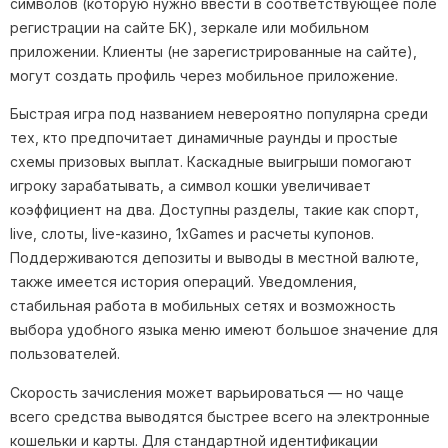
символов (которую нужно ввести в соответствующее поле
регистрации на сайте БК), зеркале или мобильном
приложении. Клиенты (не зарегистрированные на сайте),
могут создать профиль через мобильное приложение.
Быстрая игра под названием невероятно популярна среди
тех, кто предпочитает динамичные раунды и простые
схемы призовых выплат. Каскадные выигрыши помогают
игроку зарабатывать, а символ кошки увеличивает
коэффициент на два. Доступны разделы, такие как спорт,
live, слоты, live-казино, 1xGames и расчеты купонов.
Поддерживаются депозиты и выводы в местной валюте,
также имеется история операций. Уведомления,
стабильная работа в мобильных сетях и возможность
выбора удобного языка меню имеют большое значение для
пользователей.
Скорость зачисления может варьироваться — но чаще
всего средства выводятся быстрее всего на электронные
кошельки и карты. Для стандартной идентификации