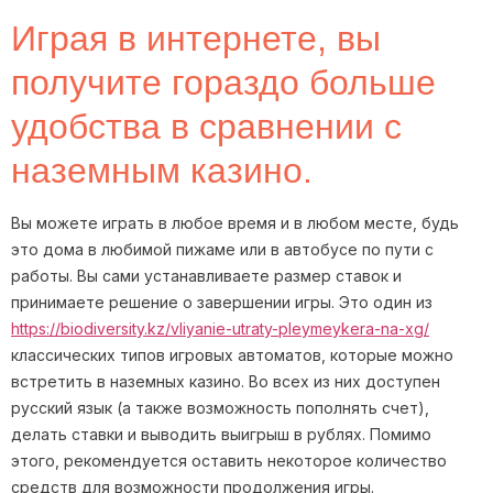
Играя в интернете, вы
получите гораздо больше
удобства в сравнении с
наземным казино.
Вы можете играть в любое время и в любом месте, будь
это дома в любимой пижаме или в автобусе по пути с
работы. Вы сами устанавливаете размер ставок и
принимаете решение о завершении игры. Это один из
https://biodiversity.kz/vliyanie-utraty-pleymeykera-na-xg/
классических типов игровых автоматов, которые можно
встретить в наземных казино. Во всех из них доступен
русский язык (а также возможность пополнять счет),
делать ставки и выводить выигрыш в рублях. Помимо
этого, рекомендуется оставить некоторое количество
средств для возможности продолжения игры.