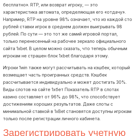
бесплатно». RTP, или возврат игроку, — это
характеристика автомата, определяющая его «отдачу».
Например, RTP на уровне 98% означает, что из каждой сто
рублей ставки игрок в среднем должен выигрывать 98
рублей. По сути — это тот же самий игровой портал,
только перенесенный на рабочее зеркало официального
сайта 1xbet. В целом можно сказать, что теперь обычным
игрокам не страшен блок 1xbet благодаря этому.
Игроки 1win также могут рассчитывать на кэшбек, который
возмещает часть проигранных средств. Кэшбек
рассчитывается индивидуально и может достигать 30%.
Виды слотов на сайте 1хбет Показатель RTP в слотах
казино составляет от 96% до 98%, что способствует
достижениям хороших результатов. Даже слоты с
минимальной ставкой в 1xBet становятся доступны игрокам
только после регистрации личного кабинета.
Зарегистрировать учетную