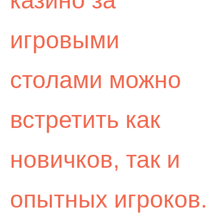
казино за
игровыми
столами можно
встретить как
новичков, так и
опытных игроков.