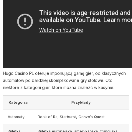
Hugo Casino PL oferuje imponującą gamę gier, od klasycznych
automatów po bardziej skomplikowane gry stołowe. Oto
niektóre z kategorii gier, które można znaleźć w kasynie:
Kategoria
Przykłady
Automaty
Book of Ra, Starburst, Gonzo’s Quest
Ruletka
Ruletka europejska, amerykańska, francuska