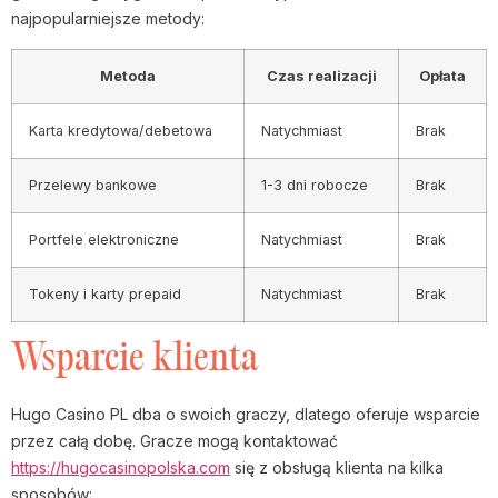
najpopularniejsze metody:
Metoda
Czas realizacji
Opłata
Karta kredytowa/debetowa
Natychmiast
Brak
Przelewy bankowe
1-3 dni robocze
Brak
Portfele elektroniczne
Natychmiast
Brak
Tokeny i karty prepaid
Natychmiast
Brak
Wsparcie klienta
Hugo Casino PL dba o swoich graczy, dlatego oferuje wsparcie
przez całą dobę. Gracze mogą kontaktować
https://hugocasinopolska.com
się z obsługą klienta na kilka
sposobów: