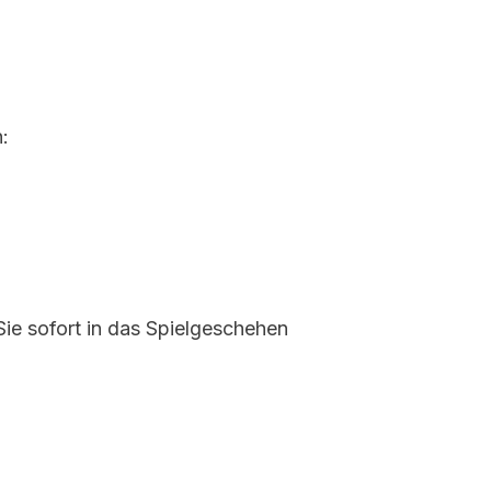
:
Sie sofort in das Spielgeschehen