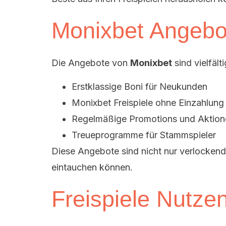
Monixbet Angebo
Die Angebote von
Monixbet
sind vielfält
Erstklassige Boni für Neukunden
Monixbet Freispiele ohne Einzahlung
Regelmäßige Promotions und Aktion
Treueprogramme für Stammspieler
Diese Angebote sind nicht nur verlockend
eintauchen können.
Freispiele Nutze