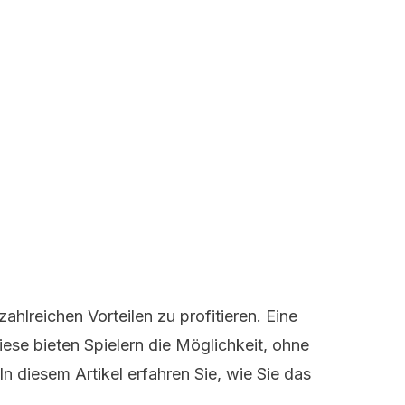
ahlreichen Vorteilen zu profitieren. Eine
iese bieten Spielern die Möglichkeit, ohne
n diesem Artikel erfahren Sie, wie Sie das