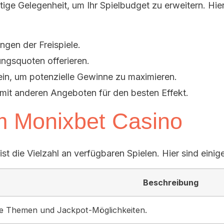
tige Gelegenheit, um Ihr Spielbudget zu erweitern. Hie
ngen der Freispiele.
ungsquoten offerieren.
 ein, um potenzielle Gewinne zu maximieren.
 mit anderen Angeboten für den besten Effekt.
im Monixbet Casino
ist die Vielzahl an verfügbaren Spielen. Hier sind einig
Beschreibung
e Themen und Jackpot-Möglichkeiten.