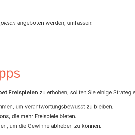
pielen
angeboten werden, umfassen:
ipps
et Freispielen
zu erhöhen, sollten Sie einige Strategi
 Rahmen, um verantwortungsbewusst zu bleiben.
ons, die mehr Freispiele bieten.
gen, um die Gewinne abheben zu können.