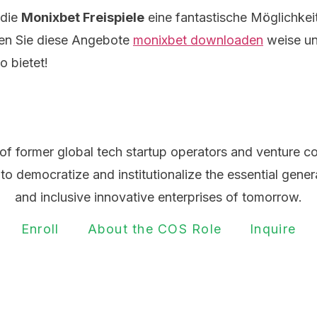
 die
Monixbet Freispiele
eine fantastische Möglichkeit
zen Sie diese Angebote
monixbet downloaden
weise un
o bietet!
of former global tech startup operators and venture c
 to democratize and institutionalize the essential gener
and inclusive innovative enterprises of tomorrow.
Enroll
About the COS Role
Inquire