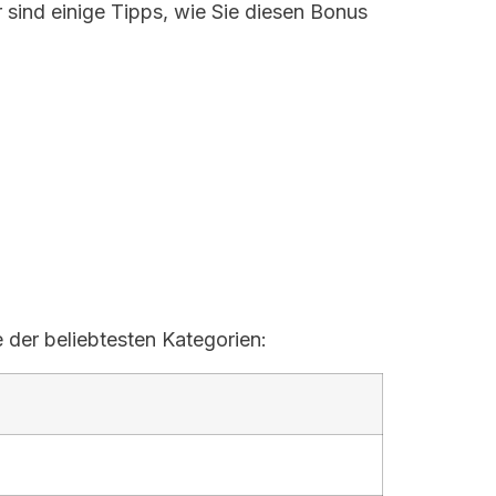
r sind einige Tipps, wie Sie diesen Bonus
e der beliebtesten Kategorien: