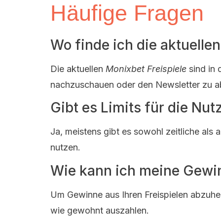
Häufige Fragen
Wo finde ich die aktuelle
Die aktuellen
Monixbet Freispiele
sind in 
nachzuschauen oder den Newsletter zu a
Gibt es Limits für die Nut
Ja, meistens gibt es sowohl zeitliche als 
nutzen.
Wie kann ich meine Gewin
Um Gewinne aus Ihren Freispielen abzuhe
wie gewohnt auszahlen.