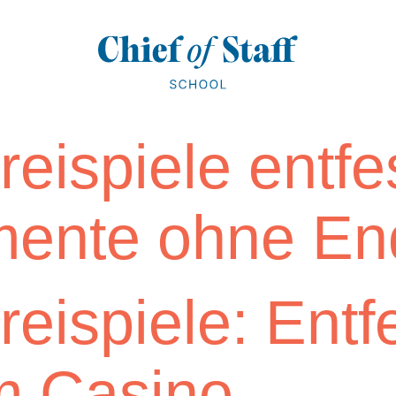
reispiele entfe
ente ohne En
eispiele: Entf
im Casino