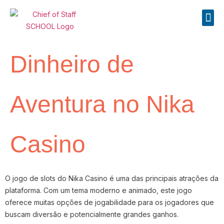
ABOUT THE
Dinheiro de
Aventura no Nika
Casino
O jogo de slots do Nika Casino é uma das principais atrações da
plataforma. Com um tema moderno e animado, este jogo
oferece muitas opções de jogabilidade para os jogadores que
buscam diversão e potencialmente grandes ganhos.