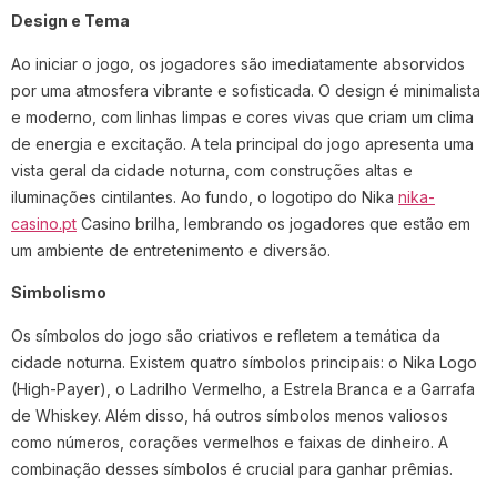
Design e Tema
Ao iniciar o jogo, os jogadores são imediatamente absorvidos
por uma atmosfera vibrante e sofisticada. O design é minimalista
e moderno, com linhas limpas e cores vivas que criam um clima
de energia e excitação. A tela principal do jogo apresenta uma
vista geral da cidade noturna, com construções altas e
iluminações cintilantes. Ao fundo, o logotipo do Nika
nika-
casino.pt
Casino brilha, lembrando os jogadores que estão em
um ambiente de entretenimento e diversão.
Simbolismo
Os símbolos do jogo são criativos e refletem a temática da
cidade noturna. Existem quatro símbolos principais: o Nika Logo
(High-Payer), o Ladrilho Vermelho, a Estrela Branca e a Garrafa
de Whiskey. Além disso, há outros símbolos menos valiosos
como números, corações vermelhos e faixas de dinheiro. A
combinação desses símbolos é crucial para ganhar prêmias.