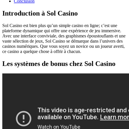
Conclusion
Introduction à Sol Casino
Sol Casino est bien plus qu’un simple casino en ligne; c’est une
plateforme dynamique qui offre une expérience de jeu immersive.
Avec une interface conviviale, des graphismes époustouflants et une
vaste sélection de jeux, Sol Casino se démarque dans l’univers des
casinos numériques. Que vous soyez un novice ou un joueur averti,
ce casino a quelque chose à offrir à chacun.
Les systèmes de bonus chez Sol Casino