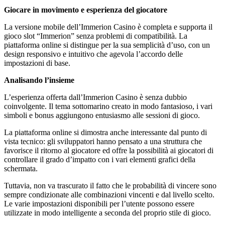
Giocare in movimento e esperienza del giocatore
La versione mobile dell’Immerion Casino è completa e supporta il
gioco slot “Immerion” senza problemi di compatibilità. La
piattaforma online si distingue per la sua semplicità d’uso, con un
design responsivo e intuitivo che agevola l’accordo delle
impostazioni di base.
Analisando l’insieme
L’esperienza offerta dall’Immerion Casino è senza dubbio
coinvolgente. Il tema sottomarino creato in modo fantasioso, i vari
simboli e bonus aggiungono entusiasmo alle sessioni di gioco.
La piattaforma online si dimostra anche interessante dal punto di
vista tecnico: gli sviluppatori hanno pensato a una struttura che
favorisce il ritorno al giocatore ed offre la possibilità ai giocatori di
controllare il grado d’impatto con i vari elementi grafici della
schermata.
Tuttavia, non va trascurato il fatto che le probabilità di vincere sono
sempre condizionate alle combinazioni vincenti e dal livello scelto.
Le varie impostazioni disponibili per l’utente possono essere
utilizzate in modo intelligente a seconda del proprio stile di gioco.