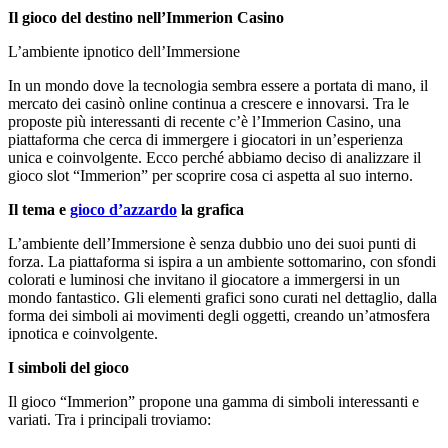
Il gioco del destino nell’Immerion Casino
L’ambiente ipnotico dell’Immersione
In un mondo dove la tecnologia sembra essere a portata di mano, il
mercato dei casinò online continua a crescere e innovarsi. Tra le
proposte più interessanti di recente c’è l’Immerion Casino, una
piattaforma che cerca di immergere i giocatori in un’esperienza
unica e coinvolgente. Ecco perché abbiamo deciso di analizzare il
gioco slot “Immerion” per scoprire cosa ci aspetta al suo interno.
Il tema e
gioco d’azzardo
la grafica
L’ambiente dell’Immersione è senza dubbio uno dei suoi punti di
forza. La piattaforma si ispira a un ambiente sottomarino, con sfondi
colorati e luminosi che invitano il giocatore a immergersi in un
mondo fantastico. Gli elementi grafici sono curati nel dettaglio, dalla
forma dei simboli ai movimenti degli oggetti, creando un’atmosfera
ipnotica e coinvolgente.
I simboli del gioco
Il gioco “Immerion” propone una gamma di simboli interessanti e
variati. Tra i principali troviamo: