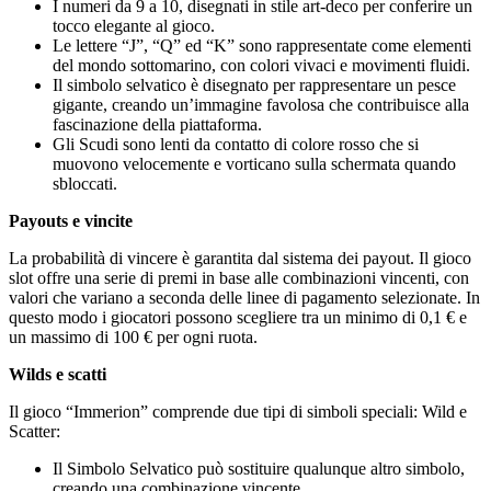
I numeri da 9 a 10, disegnati in stile art-deco per conferire un
tocco elegante al gioco.
Le lettere “J”, “Q” ed “K” sono rappresentate come elementi
del mondo sottomarino, con colori vivaci e movimenti fluidi.
Il simbolo selvatico è disegnato per rappresentare un pesce
gigante, creando un’immagine favolosa che contribuisce alla
fascinazione della piattaforma.
Gli Scudi sono lenti da contatto di colore rosso che si
muovono velocemente e vorticano sulla schermata quando
sbloccati.
Payouts e vincite
La probabilità di vincere è garantita dal sistema dei payout. Il gioco
slot offre una serie di premi in base alle combinazioni vincenti, con
valori che variano a seconda delle linee di pagamento selezionate. In
questo modo i giocatori possono scegliere tra un minimo di 0,1 € e
un massimo di 100 € per ogni ruota.
Wilds e scatti
Il gioco “Immerion” comprende due tipi di simboli speciali: Wild e
Scatter:
Il Simbolo Selvatico può sostituire qualunque altro simbolo,
creando una combinazione vincente.