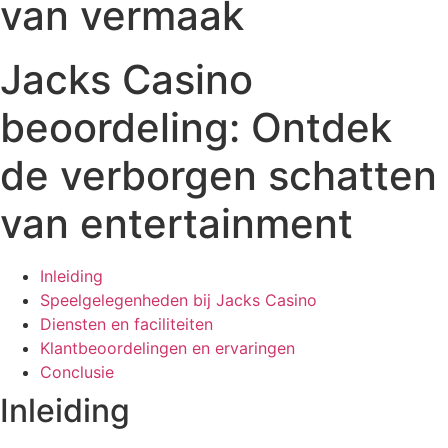
van vermaak
Jacks Casino
beoordeling: Ontdek
de verborgen schatten
van entertainment
Inleiding
Speelgelegenheden bij Jacks Casino
Diensten en faciliteiten
Klantbeoordelingen en ervaringen
Conclusie
Inleiding