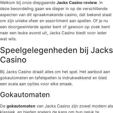
Welkom bij onze diepgaande
Jacks Casino review
. In
deze beoordeling gaan we dieper in op de verschillende
aspecten van dit spraakmakende casino, dat bekend staat
om zijn unieke sfeer en assortiment aan spellen. Of je nu
een doorgewinterde speler bent of gewoon op zoek bent
naar een leuke avond uit, Jacks Casino biedt voor ieder
wat wils.
Speelgelegenheden bij Jacks
Casino
Bij Jacks Casino draait alles om het spel. Het aanbod aan
gokautomaten en tafelspellen is indrukwekkend en bied
een scala aan opties voor elke smaak.
Gokautomaten
De
gokautomaten
van Jacks Casino zijn zowel modern als
klassiek, en bieden spelers de kans om hun geluk te