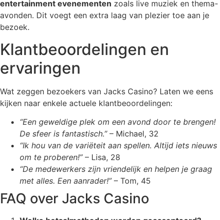
entertainment evenementen
zoals live muziek en thema-
avonden. Dit voegt een extra laag van plezier toe aan je
bezoek.
Klantbeoordelingen en
ervaringen
Wat zeggen bezoekers van Jacks Casino? Laten we eens
kijken naar enkele actuele klantbeoordelingen:
“Een geweldige plek om een avond door te brengen!
De sfeer is fantastisch.”
– Michael, 32
“Ik hou van de variëteit aan spellen. Altijd iets nieuws
om te proberen!”
– Lisa, 28
“De medewerkers zijn vriendelijk en helpen je graag
met alles. Een aanrader!”
– Tom, 45
FAQ over Jacks Casino