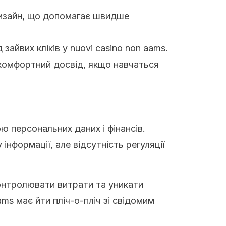
 дизайн, що допомагає швидше
зайвих кліків у nuovi casino non aams.
 комфортний досвід, якщо навчаться
ю персональних даних і фінансів.
інформації, але відсутність регуляції
онтролювати витрати та уникати
ms має йти пліч-о-пліч зі свідомим