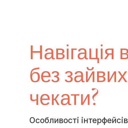
Навігація в
без зайвих
чекати?
Особливості інтерфейсів