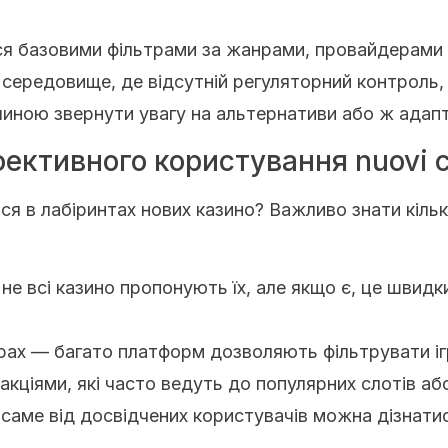
я базовими фільтрами за жанрами, провайдерами 
 у середовище, де відсутній регуляторний контроль
ичиною звернути увагу на альтернативи або ж адап
ективного користування nuovi 
тися в лабіринтах нових казино? Важливо знати кіль
е всі казино пропонують їх, але якщо є, це швидк
рах — багато платформ дозволяють фільтрувати іг
акціями, які часто ведуть до популярних слотів аб
 саме від досвідчених користувачів можна дізнати