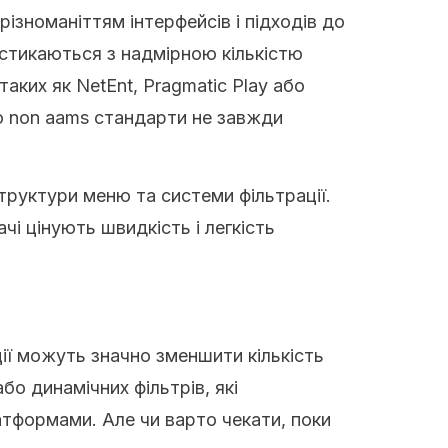
зноманіттям інтерфейсів і підходів до
ді стикаються з надмірною кількістю
аких як NetEnt, Pragmatic Play або
ino non aams стандарти не завжди
труктури меню та системи фільтрації.
чі цінують швидкість і легкість
ції можуть значно зменшити кількість
бо динамічних фільтрів, які
тформами. Але чи варто чекати, поки