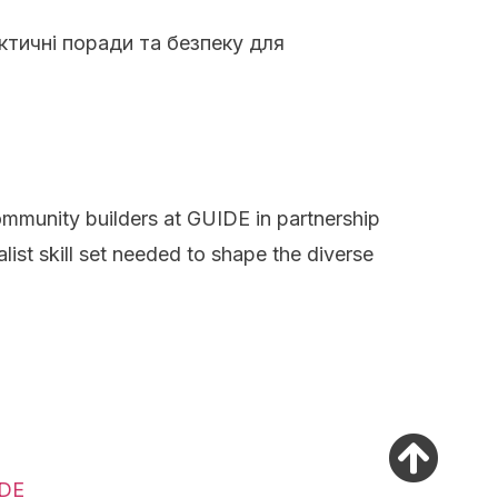
актичні поради та безпеку для
ommunity builders at
GUIDE
in partnership
alist skill set needed to shape the diverse
DE