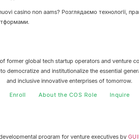
nuovi casino non aams? Розглядаємо технології, пр
атформами.
of former global tech startup operators and venture c
 to democratize and institutionalize the essential gener
and inclusive innovative enterprises of tomorrow.
Enroll
About the COS Role
Inquire
developmental program for venture executives by
GUI