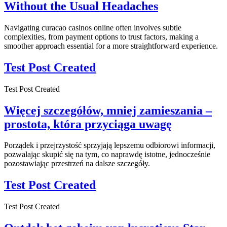
Without the Usual Headaches
Navigating curacao casinos online often involves subtle
complexities, from payment options to trust factors, making a
smoother approach essential for a more straightforward experience.
Test Post Created
Test Post Created
Więcej szczegółów, mniej zamieszania –
prostota, która przyciąga uwagę
Porządek i przejrzystość sprzyjają lepszemu odbiorowi informacji,
pozwalając skupić się na tym, co naprawdę istotne, jednocześnie
pozostawiając przestrzeń na dalsze szczegóły.
Test Post Created
Test Post Created