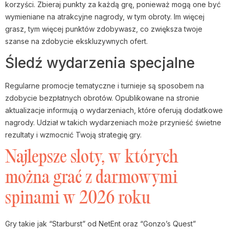
korzyści. Zbieraj punkty za każdą grę, ponieważ mogą one być
wymieniane na atrakcyjne nagrody, w tym obroty. Im więcej
grasz, tym więcej punktów zdobywasz, co zwiększa twoje
szanse na zdobycie ekskluzywnych ofert.
Śledź wydarzenia specjalne
Regularne promocje tematyczne i turnieje są sposobem na
zdobycie bezpłatnych obrotów. Opublikowane na stronie
aktualizacje informują o wydarzeniach, które oferują dodatkowe
nagrody. Udział w takich wydarzeniach może przynieść świetne
rezultaty i wzmocnić Twoją strategię gry.
Najlepsze sloty, w których
można grać z darmowymi
spinami w 2026 roku
Gry takie jak “Starburst” od NetEnt oraz “Gonzo’s Quest”