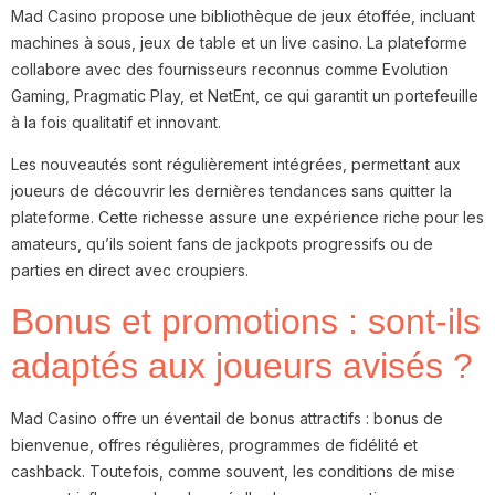
Mad Casino propose une bibliothèque de jeux étoffée, incluant
machines à sous, jeux de table et un live casino. La plateforme
collabore avec des fournisseurs reconnus comme Evolution
Gaming, Pragmatic Play, et NetEnt, ce qui garantit un portefeuille
à la fois qualitatif et innovant.
Les nouveautés sont régulièrement intégrées, permettant aux
joueurs de découvrir les dernières tendances sans quitter la
plateforme. Cette richesse assure une expérience riche pour les
amateurs, qu’ils soient fans de jackpots progressifs ou de
parties en direct avec croupiers.
Bonus et promotions : sont-ils
adaptés aux joueurs avisés ?
Mad Casino offre un éventail de bonus attractifs : bonus de
bienvenue, offres régulières, programmes de fidélité et
cashback. Toutefois, comme souvent, les conditions de mise