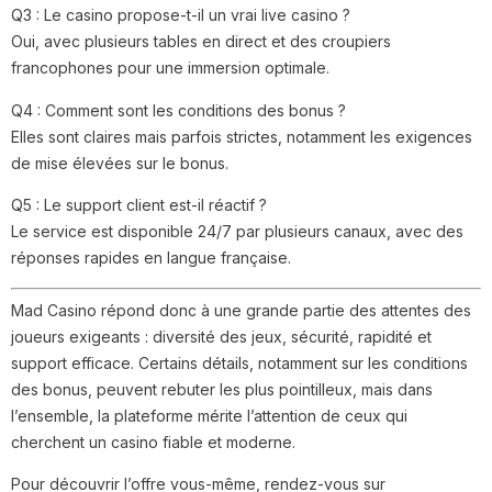
Q3 : Le casino propose-t-il un vrai live casino ?
Oui, avec plusieurs tables en direct et des croupiers
francophones pour une immersion optimale.
Q4 : Comment sont les conditions des bonus ?
Elles sont claires mais parfois strictes, notamment les exigences
de mise élevées sur le bonus.
Q5 : Le support client est-il réactif ?
Le service est disponible 24/7 par plusieurs canaux, avec des
réponses rapides en langue française.
Mad Casino répond donc à une grande partie des attentes des
joueurs exigeants : diversité des jeux, sécurité, rapidité et
support efficace. Certains détails, notamment sur les conditions
des bonus, peuvent rebuter les plus pointilleux, mais dans
l’ensemble, la plateforme mérite l’attention de ceux qui
cherchent un casino fiable et moderne.
Pour découvrir l’offre vous-même, rendez-vous sur