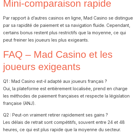
Mini-comparaison rapide
Par rapport à d’autres casinos en ligne, Mad Casino se distingue
par sa rapidité de paiement et sa navigation fluide. Cependant,
certains bonus restent plus restrictifs que la moyenne, ce qui
peut freiner les joueurs les plus exigeants.
FAQ – Mad Casino et les
joueurs exigeants
Q1 : Mad Casino est-il adapté aux joueurs français ?
Oui, la plateforme est entièrement localisée, prend en charge
les méthodes de paiement françaises et respecte la législation
française (ANJ).
Q2 : Peut-on vraiment retirer rapidement ses gains ?
Les délais de retrait sont compétitifs, souvent entre 24 et 48
heures, ce qui est plus rapide que la moyenne du secteur.