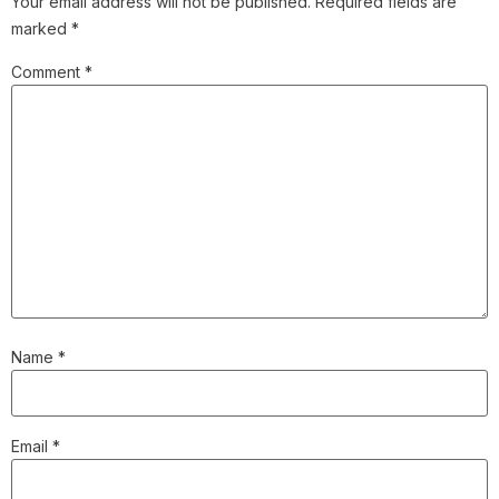
Your email address will not be published.
Required fields are
marked
*
Comment
*
Name
*
Email
*