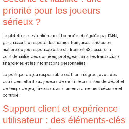
priorité pour les joueurs
sérieux ?
La plateforme est entièrement licenciée et régulée par l’ANJ,
garantissant le respect des normes françaises strictes en
matière de jeu responsable. Le chiffrement SSL assure la
confidentialité des données, protégeant ainsi les transactions
financières et les informations personnelles.
La politique de jeu responsable est bien intégrée, avec des
outils permettant aux joueurs de définir leurs limites de dépôt et
de temps de jeu, favorisant ainsi un environnement sécurisé et
contrôlé.
Support client et expérience
utilisateur : des éléments-clés