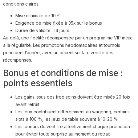
conditions claires :
Mise minimale de 10 €
Exigence de mise fixée à 35x sur le bonus
Durée de validité : 14 jours
Au-delà, une fidélité récompensée par un programme VIP incite
à la régularité. Les promotions hebdomadaires et tournois
ponctuent l’année, avec un accent sur la diversité des
récompenses.
Bonus et conditions de mise :
points essentiels
Les gains issus des free spins doivent être misés 20 fois
avant retrait
Les jeux contribuent différemment au wagering, certains
slots à 100 %, les jeux de table souvent à 10-20 %
Les joueurs doivent lire attentivement chaque promotion
pour éviter toute surprise au moment du retrait