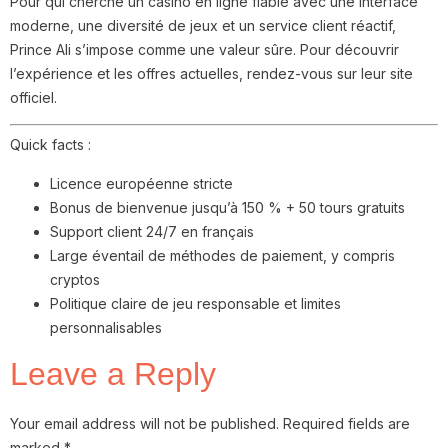
Pour qui cherche un casino en ligne fiable avec une interface
moderne, une diversité de jeux et un service client réactif,
Prince Ali s’impose comme une valeur sûre. Pour découvrir
l’expérience et les offres actuelles, rendez-vous sur leur site
officiel.
Quick facts :
Licence européenne stricte
Bonus de bienvenue jusqu’à 150 % + 50 tours gratuits
Support client 24/7 en français
Large éventail de méthodes de paiement, y compris
cryptos
Politique claire de jeu responsable et limites
personnalisables
Leave a Reply
Your email address will not be published.
Required fields are
marked
*