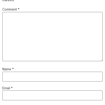
Comment
*
Name
*
Email
*