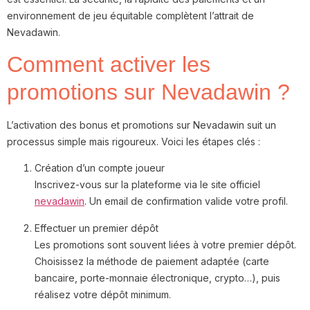
environnement de jeu équitable complètent l’attrait de
Nevadawin.
Comment activer les
promotions sur Nevadawin ?
L’activation des bonus et promotions sur Nevadawin suit un
processus simple mais rigoureux. Voici les étapes clés :
Création d’un compte joueur
Inscrivez-vous sur la plateforme via le site officiel
nevadawin
. Un email de confirmation valide votre profil.
Effectuer un premier dépôt
Les promotions sont souvent liées à votre premier dépôt.
Choisissez la méthode de paiement adaptée (carte
bancaire, porte-monnaie électronique, crypto…), puis
réalisez votre dépôt minimum.