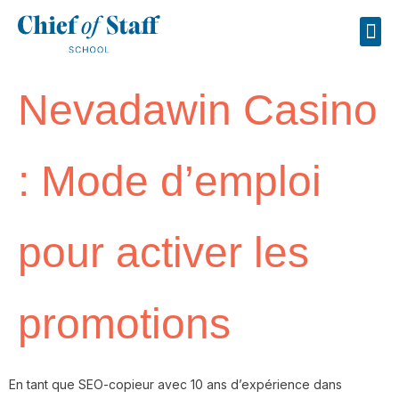
ABOUT THE
Nevadawin Casino
: Mode d’emploi
pour activer les
promotions
En tant que SEO-copieur avec 10 ans d’expérience dans