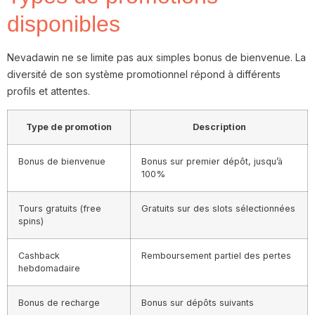
disponibles
Nevadawin ne se limite pas aux simples bonus de bienvenue. La
diversité de son système promotionnel répond à différents
profils et attentes.
Type de promotion
Description
Bonus de bienvenue
Bonus sur premier dépôt, jusqu’à
100%
Tours gratuits (free
Gratuits sur des slots sélectionnées
spins)
Cashback
Remboursement partiel des pertes
hebdomadaire
Bonus de recharge
Bonus sur dépôts suivants