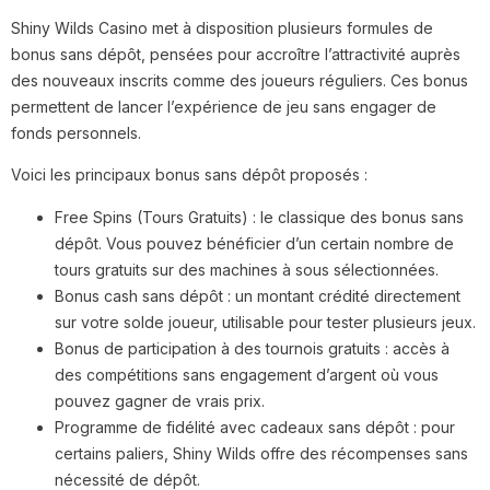
Shiny Wilds Casino met à disposition plusieurs formules de
bonus sans dépôt, pensées pour accroître l’attractivité auprès
des nouveaux inscrits comme des joueurs réguliers. Ces bonus
permettent de lancer l’expérience de jeu sans engager de
fonds personnels.
Voici les principaux bonus sans dépôt proposés :
Free Spins (Tours Gratuits) : le classique des bonus sans
dépôt. Vous pouvez bénéficier d’un certain nombre de
tours gratuits sur des machines à sous sélectionnées.
Bonus cash sans dépôt : un montant crédité directement
sur votre solde joueur, utilisable pour tester plusieurs jeux.
Bonus de participation à des tournois gratuits : accès à
des compétitions sans engagement d’argent où vous
pouvez gagner de vrais prix.
Programme de fidélité avec cadeaux sans dépôt : pour
certains paliers, Shiny Wilds offre des récompenses sans
nécessité de dépôt.