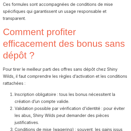
Ces formules sont accompagnées de conditions de mise
spécifiques qui garantissent un usage responsable et
transparent.
Comment profiter
efficacement des bonus sans
dépôt ?
Pour tirer le meilleur parti des offres sans dépôt chez Shiny
Wilds, il faut comprendre les règles d’activation et les conditions
rattachées :
Inscription obligatoire : tous les bonus nécessitent la
création d’un compte valide.
Validation possible par vérification d’identité : pour éviter
les abus, Shiny Wilds peut demander des pièces
justificatives.
Conditions de mise (wagering) : souvent, les gains issus