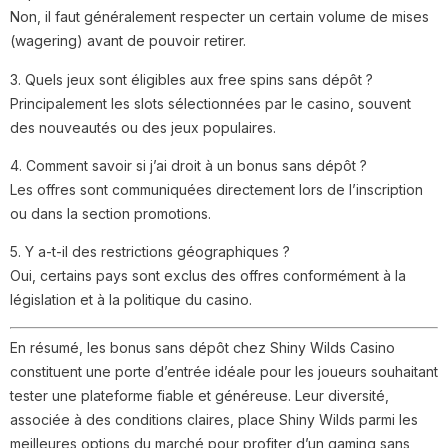
Non, il faut généralement respecter un certain volume de mises
(wagering) avant de pouvoir retirer.
3. Quels jeux sont éligibles aux free spins sans dépôt ?
Principalement les slots sélectionnées par le casino, souvent
des nouveautés ou des jeux populaires.
4. Comment savoir si j’ai droit à un bonus sans dépôt ?
Les offres sont communiquées directement lors de l’inscription
ou dans la section promotions.
5. Y a-t-il des restrictions géographiques ?
Oui, certains pays sont exclus des offres conformément à la
législation et à la politique du casino.
En résumé, les bonus sans dépôt chez Shiny Wilds Casino
constituent une porte d’entrée idéale pour les joueurs souhaitant
tester une plateforme fiable et généreuse. Leur diversité,
associée à des conditions claires, place Shiny Wilds parmi les
meilleures options du marché pour profiter d’un gaming sans