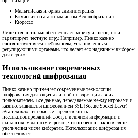
организаций:
Мальтийская игорная администрация
Комиссия по азартным играм Великобритании
Кюрасао
Лицензия не только обеспечивает защиту игроков, но и
гарантирует честную игру. Например, Пинко казино
соответствует всем требованиям, установленным
регулирующими органами, что делает его надежным выбором
для игроков.
Использование современных
технологий шифрования
Пинко казино применяет современные технологии
шифрования для защиты личной информации своих
пользователей. Все данные, передаваемые между игроками и
казино, защищены шифрованием SSL (Secure Socket Layer).
Эта технология помогает предотвратить
несанкционированный доступ к личной информации и
финансовым данным игроков, что особенно важно в свете
увеличения числа кибератак. Использование шифрования
обеспечивает: