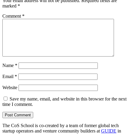
Your email address will not be published.
Required fields are
marked
*
Comment
*
Name
*
Email
*
Website
Save my name, email, and website in this browser for the next
time I comment.
The CoS School is co-created by a team of former global tech
startup operators and venture community builders at
GUIDE
in