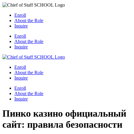
Skip
to
Enroll
content
About the Role
Inquire
Enroll
About the Role
Inquire
Enroll
About the Role
Inquire
Enroll
About the Role
Inquire
Пинко казино официальный
сайт: правила безопасности