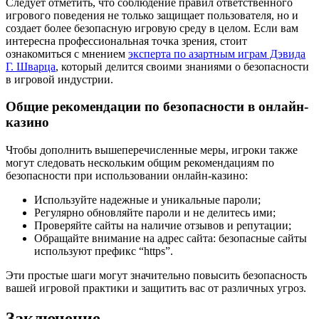
Следует отметить, что соблюдение правил ответственного
игрового поведения не только защищает пользователя, но и
создает более безопасную игровую среду в целом. Если вам
интересна профессиональная точка зрения, стоит
ознакомиться с мнением
эксперта по азартным играм Дэвида
Г. Шварца
, который делится своими знаниями о безопасности
в игровой индустрии.
Общие рекомендации по безопасности в онлайн-
казино
Чтобы дополнить вышеперечисленные меры, игроки также
могут следовать нескольким общим рекомендациям по
безопасности при использовании онлайн-казино:
Используйте надежные и уникальные пароли;
Регулярно обновляйте пароли и не делитесь ими;
Проверяйте сайты на наличие отзывов и репутации;
Обращайте внимание на адрес сайта: безопасные сайты
используют префикс “https”.
Эти простые шаги могут значительно повысить безопасность
вашей игровой практики и защитить вас от различных угроз.
Заключение